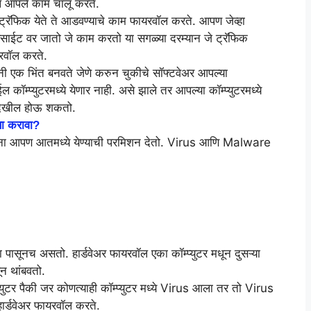
रवॉल आपले काम चालू करते.
े ट्रॅफिक येते ते आडवण्याचे काम फायरवॉल करते. आपण जेव्हा
वेबसाईट वर जातो जे काम करतो या सगळ्या दरम्यान जे ट्रॅफिक
ायरवॉल करते.
ुंनी एक भिंत बनवते जेणे करुन चुकीचे सॉफ्टवेअर आपल्या
ल कॉम्प्युटरमध्ये येणार नाही. असे झाले तर आपल्या कॉम्प्युटरमध्ये
 देखील होऊ शकतो.
सा करावा?
्यांना आपण आतमध्ये येण्याची परमिशन देतो. Virus आणि Malware
ा पासूनच असतो. हार्डवेअर फायरवॉल एका कॉम्प्युटर मधून दुसऱ्या
ून थांबवतो.
्युटर पैकी जर कोणत्याही कॉम्प्युटर मध्ये Virus आला तर तो Virus
म हार्डवेअर फायरवॉल करते.