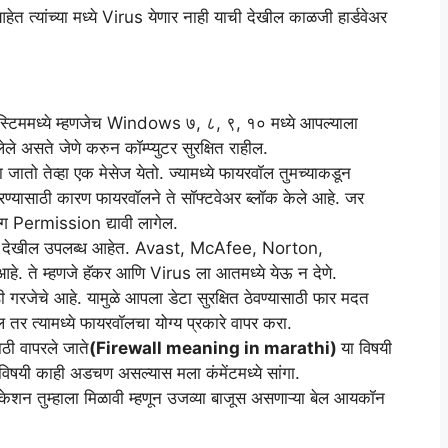
ेत त्यांच्या मध्ये Virus येणार नाही याची देखील काळजी हार्डवेअर
स्टिममध्ये म्हणजेच Windows ७, ८, ९, १० मध्ये आपल्याला
 असते जेणे करुन कॉम्प्युटर सुरक्षित राहील.
जातो तेव्हा एक मेसेज येतो. ज्यामध्ये फायरवॉल तुमच्याकडून
्यासाठी कारण फायरवॉलने ते सॉफ्टवेअर ब्लॉक केले आहे. जर
 मग Permission द्यावी लागेल.
ेअर देखील उपलब्ध आहेत. Avast, McAfee, Norton,
. ते म्हणजे हॅकर आणि Virus ला आतमध्ये येऊ न देणे.
ठी गरजेचे आहे. यामुळे आपला डेटा सुरक्षित ठेवण्यासाठी फार मदत
ल तर त्यामध्ये फायरवॉलचा योग्य प्रकारे वापर करा.
ी वापरले जाते
(Firewall meaning in marathi)
या विषयी
ी विषयी काही अडचण असल्यास मला कंमेंटमध्ये सांगा.
फिकेशन तुम्हाला मिळावी म्हणून उजव्या बाजूस असणाऱ्या बेल आयकॉन