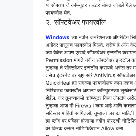
या सोबतच जे कॉम्प्युटर राउटर सोबत जोडले गेले आह
फायरवॉल घेते.
२. सॉफ्टवेअर फायरवॉल
Windows
च्या नवीन जनरेशनच्या ऑपरेटिंग सि
अगोदर पासूनच फायरवॉल मिळते. तसेच हे ऑन केलेले
ज्या वेळेस आपण एखादे सॉफ्टवेअर इन्स्टॉल करायला 
Permission मागते नवीन सॉफ्टवेअर इन्स्टॉल करण
तुम्हाला ते सॉफ्टवेअर इन्स्टॉल करायचे असेल तर
तसेच इंटरनेट वर खूप सारे Antivirus सॉफ्टव
QuickHeal ह्या सगळ्या फायरवॉलच काम एकच आहे
निश्चितच फायरवॉल आपल्या कॉम्प्युटरच्या सुरक्षेसा
होईल. जर तुमच्याकडे कॉम्प्युटर किंवा लॅपटॉप असे
तुम्हाला आज मी Firewall काय आहे आणि कशासाठ
सविस्तर माहिती सांगितली. तुम्हाला जर ह्या माहित
ह्या ब्लॉग वर पब्लिश होणाऱ्या नवीन पोस्टची नोटि
वर क्लिक करुन नोटिफिकेशन Allow करा.