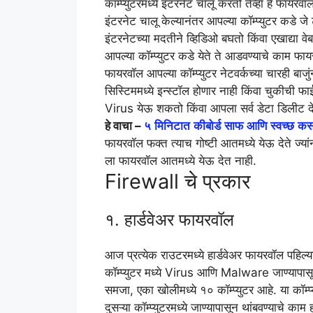
कॉम्प्युटरमध्ये इंटरनेट चालू करतो तेव्हा हे फाय
इंटरनेट चालू केल्यानंतर आपल्या कॉम्प्युटर कडे ज
इंटरनेटच्या मदतीने व्हिडिओ बघतो किंवा एखाद्या 
आपल्या कॉम्प्युटर कडे येते ते आडवण्याचे काम फ
फायरवॉल आपल्या कॉम्प्युटर नेटवर्कच्या चारही बाज
सिस्टिममध्ये इन्स्टॉल होणार नाही किंवा चुकीची फाई
Virus येऊ शकतो किंवा आपला सर्व डेटा डिलीट
हे वाचा –
५ मिनिटात कीबोर्ड साफ आणि स्वच्छ क
फायरवॉल फक्त त्याच गोष्टी आतमध्ये येऊ देते ज
ला फायरवॉल आतमध्ये येऊ देत नाही.
Firewall चे प्रकार
१. हार्डवेअर फायरवॉल
आज प्रत्येक राउटरमध्ये हार्डवेअर फायरवॉल पहिल्य
कॉम्प्युटर मध्ये Virus आणि Malware जाण्यापास
समजा, एका खोलीमध्ये १० कॉम्प्युटर आहे. या कॉम्प
दुसऱ्या कॉम्प्युटरमध्ये जाण्यापासून थांबवण्याचे का