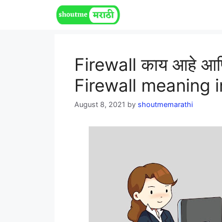
Skip
to
content
Firewall काय आहे आण
Firewall meaning i
August 8, 2021
by
shoutmemarathi