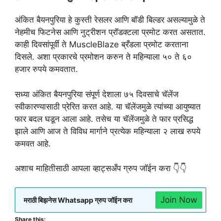
अंकित बैयनपुरिया हे कुस्ती रेसलर आणि बॉडी बिल्डर असल्यामुळे ते
नेहमीच फिटनेस आणि नुट्रीशन प्रॉडक्टला प्रमोट करत असतात.
काही दिवसांपूर्वी ते MuscleBlaze ब्रँडला प्रमोट करताना
दिसले. अशा प्रकारचे प्रमोशन करुन ते महिन्याला ५० ते ६०
हजार रुपये कमवतात.
सध्या अंकित बैयनपुरिया संपूर्ण देशाला ७५ दिवसाचे चॅलेंज
स्वीकारण्यासाठी प्रेरित करत आहे. या चॅलेंजमुळे त्यांच्या आयुष्यात
फार बदल घडून आला आहे. तसेच या चॅलेंजमुळे ते फार प्रसिद्ध
झाले आणि आज ते विविध मार्गाने प्रत्येक महिन्याला २ लाख रुपये
कमवत आहे.
अशाच माहितीसाठी आपला व्हाट्सअँप ग्रुप जॉईन करा 👇👇
Join Now
मराठी बिझनेस Whatsapp ग्रुप जॉईन करा
Share this: