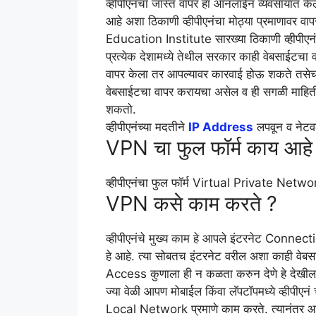
व्हीपीएनंचा जास्त वापर हा ऑनलाईन व्यवसायात के
आहे अशा ठिकाणी व्हीपीएनंचा मोठ्या प्रमाणावर
Education Institute सारख्या ठिकाणी व्हीपीएनं
प्रत्येक देशामध्ये तेथील सरकार काही वेबसाईटचा 
वापर केला तर आपल्यावर कारवाई होऊ शकते तसेच
वेबसाईटचा वापर करायचा असेल व ही सगळी माहिती
शकतो.
व्हीपीएनंच्या मदतीने
IP Address
लपवून व नेटवर
VPN चा फुल फॉर्म काय आहे
व्हीपीएनंचा फुल फॉर्म Virtual Private Netw
VPN कसे काम करते ?
व्हीपीएनंचे मुख्य काम हे आपले इंटरनेट Connecti
हे आहे. त्या सोबतच इंटरनेट वरील अशा काही वेबस
Access कुणाला ही न कळता करुन देणे हे देखील व
ज्या वेळी आपण मोबाईल किंवा लॅपटॉपमध्ये व्हीपीएन
Local Network प्रमाणे काम करते. त्यानंतर आप