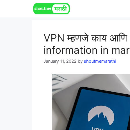
Skip
to
content
VPN म्हणजे काय आणि ह
information in mar
January 11, 2022
by
shoutmemarathi