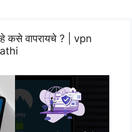
े कसे वापरायचे ? | vpn
athi