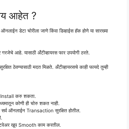
ाय आहेत ?
े ऑनलाईन डेटा चोरीला जाणे किंवा डिव्हाईस हॅक होणे या सारख्या
ार गरजेचे आहे. यासाठी अँटीव्हायरस फार उपयोगी ठरते.
रक्षित ठेवण्यासाठी मदत मिळते. अँटीव्हायरसचे काही फायदे तुम्ही
ि Install करु शकता.
माध्यमातून कोणी ही चोरु शकत नाही.
 सर्व ऑनलाईन Transaction सुरक्षित होतील.
ी.
ॉफ्टवेअर खूप Smooth काम करतील.