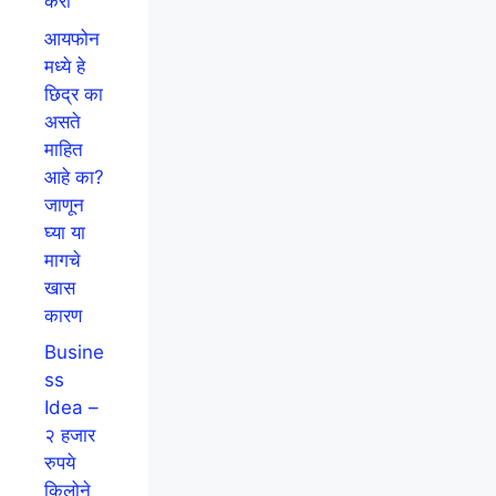
करा
आयफोन
मध्ये हे
छिद्र का
असते
माहित
आहे का?
जाणून
घ्या या
मागचे
खास
कारण
Busine
ss
Idea –
२ हजार
रुपये
किलोने