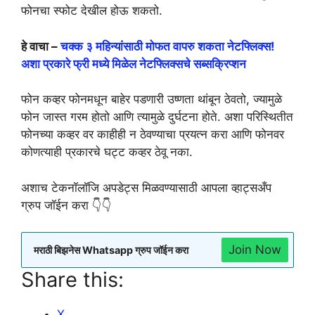
फोनचा स्फोट देखील होऊ शकतो.
हे वाचा –
चक्क ३ महिन्यांसाठी मोफत वापरु शकता नेटफ्लिक्स!
अशा प्रकारे फ्री मध्ये मिळेल नेटफ्लिक्सचे सब्सक्रिप्शन
फोन कव्हर फोनमधून बाहेर पडणारी उष्णता थांबून ठेवतो, ज्यामुळे
फोन जास्त गरम होतो आणि त्यामुळे दुर्घटना होते. अशा परिस्थितीत
फोनच्या कव्हर वर काहीही न ठेवण्याचा प्रयत्न करा आणि फोनवर
कोणत्याही प्रकारचे घट्ट कव्हर ठेवू नका.
अशाच टेकनॉलॉजि अपडेट्स मिळवण्यासाठी आपला व्हाट्सअँप
ग्रुप जॉईन करा 👇👇
Join Now
मराठी बिझनेस Whatsapp ग्रुप जॉईन करा
Share this:
X